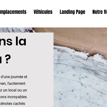
Emplacements
Véhicules
Landing Page
Notre fl
ns la
 ?
d'une journée et
men, facilement
z un local ou un
ions incroyables
 cénotes cachés