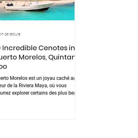
in de lecture
0 Incredible Cenotes in
uerto Morelos, Quintana
oo
erto Morelos est un joyau caché au
ur de la Riviera Maya, où vous
urrez explorer certains des plus beaux
notes du Mexique. Ces...