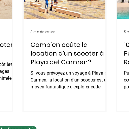
3 min de lecture
5 m
oter à
Combien coûte la
1
location d'un scooter à
P
Playa del Carmen?
R
côtière
lages
Si vous prévoyez un voyage à Playa del
Pu
nimée et
Carmen, la location d'un scooter est un
cœ
moyen fantastique d'explorer cette
po
destination dynamique....
cé