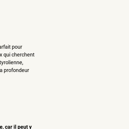
rfait pour 
ux qui cherchent 
yrolienne, 
Sa profondeur 
 car il peut y 