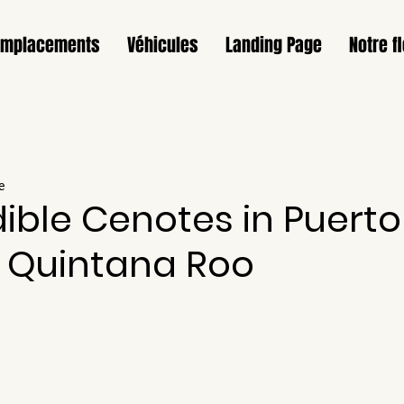
Emplacements
Véhicules
Landing Page
Notre fl
e
dible Cenotes in Puerto
, Quintana Roo