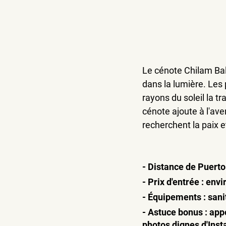
Le cénote Chilam Bal
dans la lumière. Les
rayons du soleil la tr
cénote ajoute à l'ave
recherchent la paix et
- Distance de Puert
- Prix d'entrée : en
- Équipements : sani
- Astuce bonus : app
photos dignes d'Ins