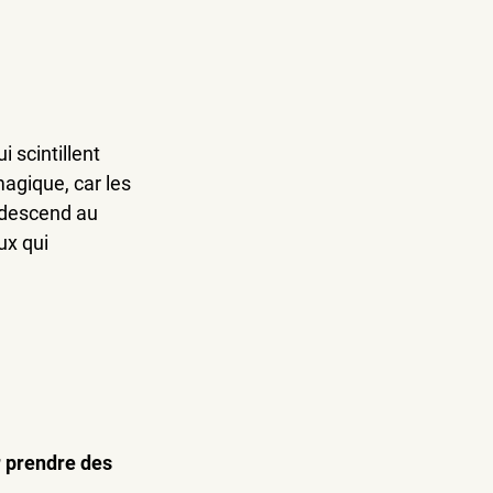
scintillent 
agique, car les 
i descend au 
ux qui 
r prendre des 