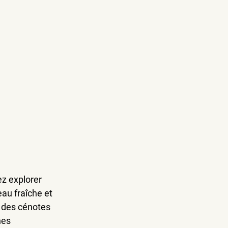
z explorer 
au fraîche et 
e des cénotes 
nes 