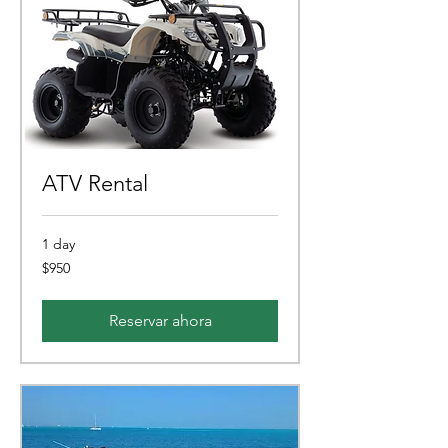
ATV Rental
1 day
950
$950
pesos
mexicanos
Reservar ahora