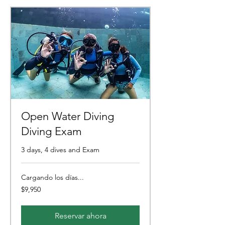
Open Water Diving
Diving Exam
3 days, 4 dives and Exam
Cargando los días...
9,950
$9,950
pesos
mexicanos
Reservar ahora