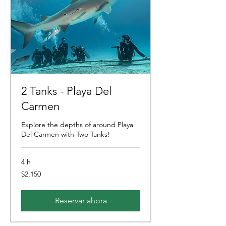
2 Tanks - Playa Del
Carmen
Explore the depths of around Playa
Del Carmen with Two Tanks!
4 h
2,150
$2,150
pesos
mexicanos
Reservar ahora