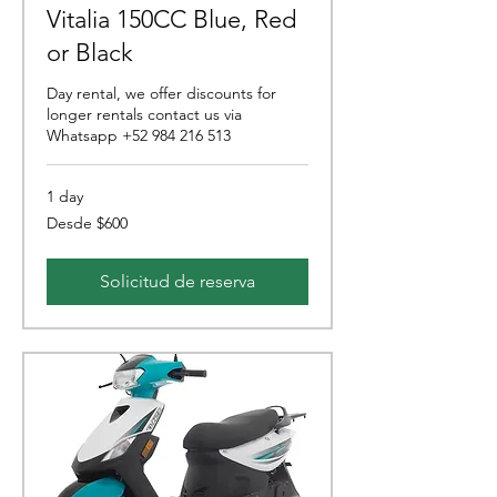
Vitalia 150CC Blue, Red
or Black
Day rental, we offer discounts for
longer rentals contact us via
Whatsapp +52 984 216 513
1 day
Desde
Desde $600
600
pesos
mexicanos
Solicitud de reserva