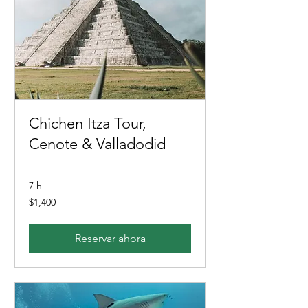
Chichen Itza Tour,
Cenote & Valladodid
7 h
1,400
$1,400
pesos
mexicanos
Reservar ahora