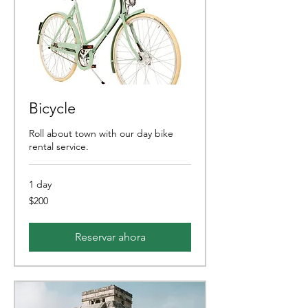
Bicycle
Roll about town with our day bike
rental service.
1 day
200
$200
pesos
mexicanos
Reservar ahora