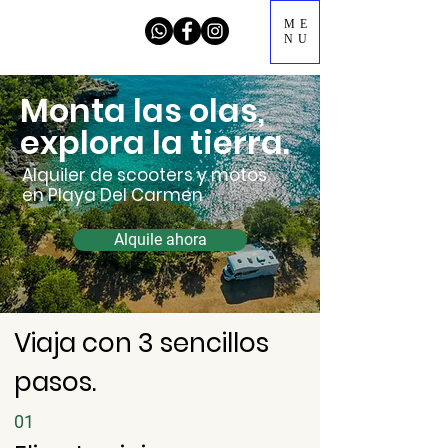
ME
NU
Monta las olas,
explora la tierra.
Alquiler de scooters y motos
en Playa Del Carmen
Alquile ahora
Viaja con 3 sencillos
pasos.
01