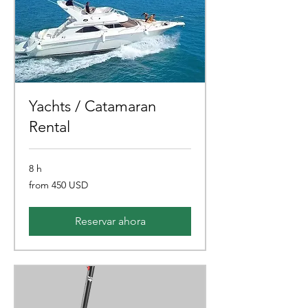
Yachts / Catamaran
Rental
8 h
from
from 450 USD
450
USD
Reservar ahora