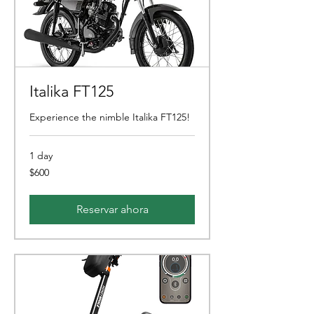
Italika FT125
Experience the nimble Italika FT125!
1 day
600
$600
pesos
mexicanos
Reservar ahora