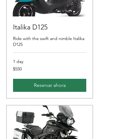
Italika D125
Ride with the swift and nimble Italika
D125
1 day
550
$550
pesos
mexicanos
Reservar ahora