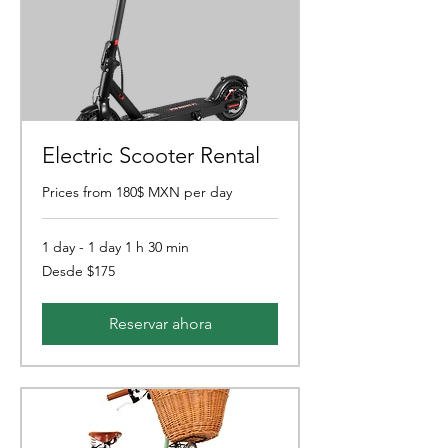
Electric Scooter Rental
Prices from 180$ MXN per day
1 day - 1 day 1 h 30 min
Desde
Desde $175
175
pesos
mexicanos
Reservar ahora