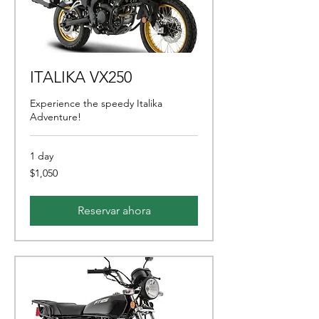
ITALIKA VX250
Experience the speedy Italika
Adventure!
1 day
1,050
$1,050
pesos
mexicanos
Reservar ahora