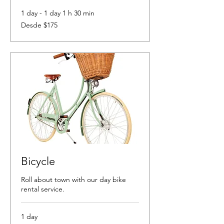
1 day - 1 day 1 h 30 min
Desde
Desde $175
175
pesos
mexicanos
Bicycle
Roll about town with our day bike
rental service.
1 day