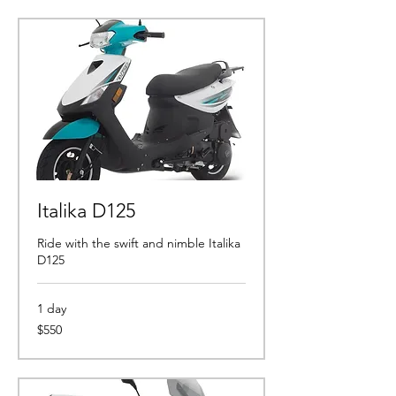
Italika D125
Ride with the swift and nimble Italika
D125
1 day
550
$550
pesos
mexicanos