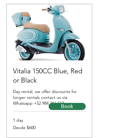
Vitalia 150CC Blue, Red
or Black
Day rental, we offer discounts for
longer rentals contact us via
Whatsapp +52 984 216 513
Book
1 day
Desde
Desde $600
600
pesos
mexicanos