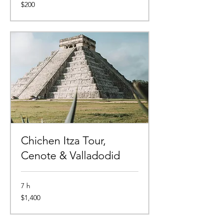
200
$200
pesos
mexicanos
Chichen Itza Tour,
Cenote & Valladodid
7 h
1,400
$1,400
pesos
mexicanos