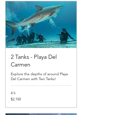
2 Tanks - Playa Del
Carmen
Explore the depths of around Playa
Del Carmen with Two Tanks!
4 h
2,150
$2,150
pesos
mexicanos