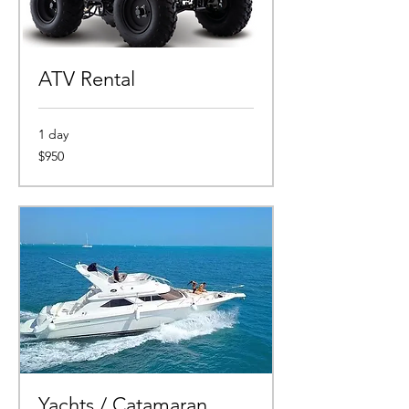
ATV Rental
1 day
950
$950
pesos
mexicanos
Yachts / Catamaran