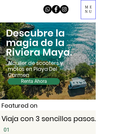
ME
NU
Descubre la
magia de la
Riviera Maya.
Alquiler de scooters y
motos en Playa Del
Carmen
Renta Ahora
Featured on
Viaja con 3 sencillos pasos.
01