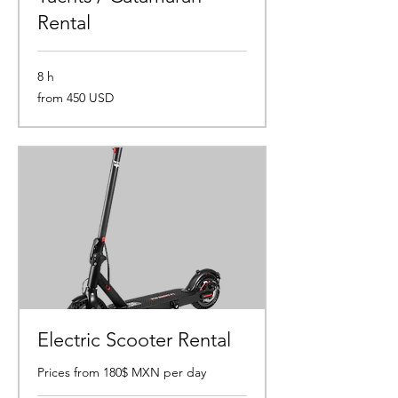
Rental
8 h
from
from 450 USD
450
USD
Electric Scooter Rental
Prices from 180$ MXN per day