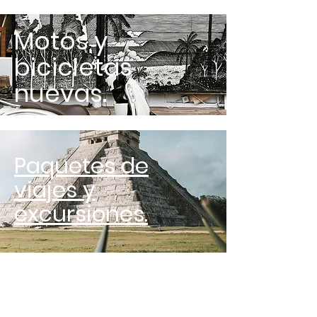
Motos y
bicicletas
nuevas.
Paquetes de
viajes y
excursiones.
Bicicletas y