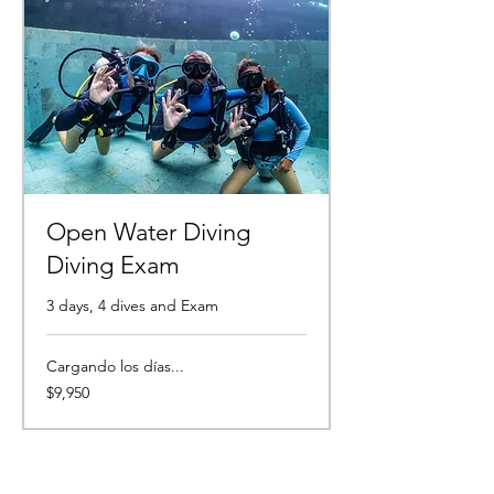
Open Water Diving
Diving Exam
3 days, 4 dives and Exam
Cargando los días...
9,950
$9,950
pesos
mexicanos