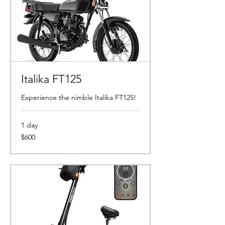
Italika FT125
Experience the nimble Italika FT125!
1 day
600
$600
pesos
mexicanos