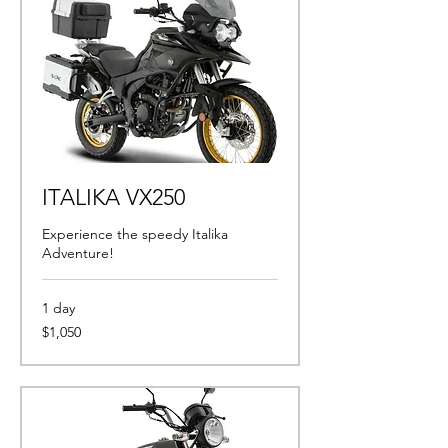
ITALIKA VX250
Experience the speedy Italika
Adventure!
1 day
1,050
$1,050
pesos
mexicanos