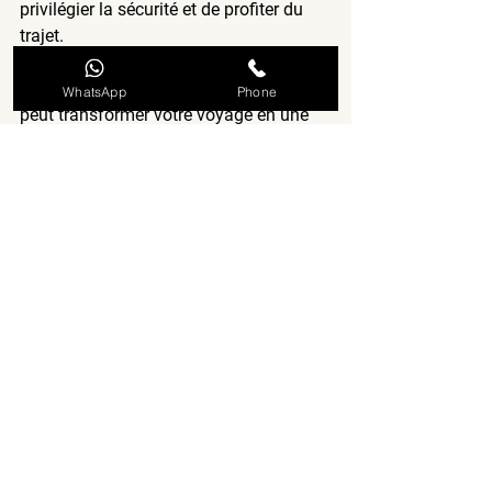
privilégier la sécurité et de profiter du 
trajet.
Louer un scooter à Playa del Carmen 
WhatsApp
Phone
peut transformer votre voyage en une 
expérience inoubliable, vous donnant la 
liberté de découvrir les trésors cachés 
de ce paradis tropical. Équipez-vous, 
prenez la route !
Voir tout
Posts récents